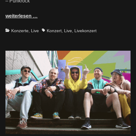
– Punkrock
weiterlesen …
Categories
Tags
Konzerte
,
Live
Konzert
,
Live
,
Livekonzert