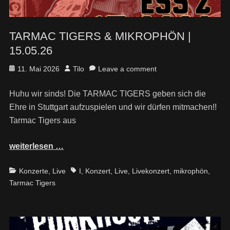
TARMAC TIGERS & MIKROPHÖN |
15.05.26
Posted
Author
11. Mai 2026
Tilo
Leave a comment
on
Huhu wir sinds! Die TARMAC TIGERS geben sich die
Ehre in Stuttgart aufzuspielen und wir dürfen mitmachen!!
Tarmac Tigers aus
weiterlesen …
Categories
Tags
Konzerte
,
Live
I
,
Konzert
,
Live
,
Livekonzert
,
mikrophön
,
Tarmac Tigers