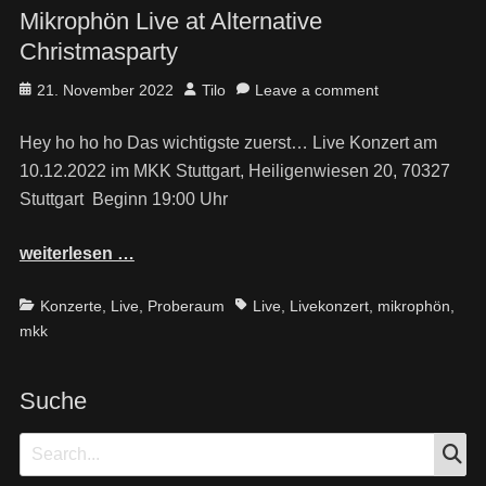
Mikrophön Live at Alternative
Christmasparty
Posted
Author
21. November 2022
Tilo
Leave a comment
on
Hey ho ho ho Das wichtigste zuerst… Live Konzert am
10.12.2022 im MKK Stuttgart, Heiligenwiesen 20, 70327
Stuttgart Beginn 19:00 Uhr
weiterlesen …
Categories
Tags
Konzerte
,
Live
,
Proberaum
Live
,
Livekonzert
,
mikrophön
,
mkk
Suche
S
Search
for: