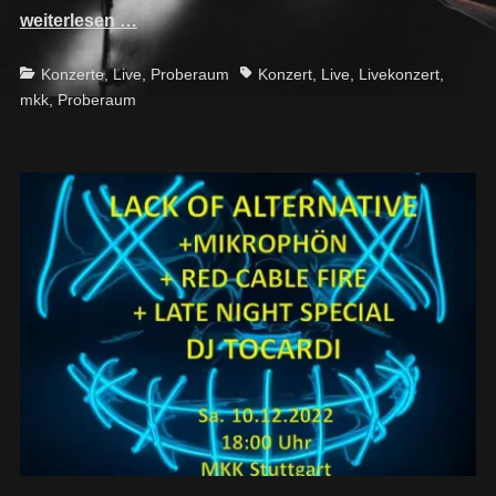
weiterlesen …
Categories
Tags
Konzerte
,
Live
,
Proberaum
Konzert
,
Live
,
Livekonzert
,
mkk
,
Proberaum