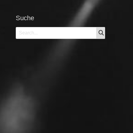
Suche
SEARCH
Search
for: