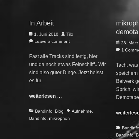
In Arbeit
mikrop
demota
Posted
Author
1. Juni 2018
Tilo
on
Leave a comment
Posted
28. März
on
1 Comm
Fast alle Tracks sind fertig, hier
und da noch etwas Feinschliff.. Wir
Tach, was
sind also guter Dinge. Jetzt heisst
speichern
es für
Beiwerk ge
Sprich, wi
weiterlesen …
Demotape.
Categories
Tags
Bandinfo
,
Blog
Aufnahme
,
weiterles
Bandinfo
,
mikrophön
Categories
Bandinf
Bandinfo
,
B