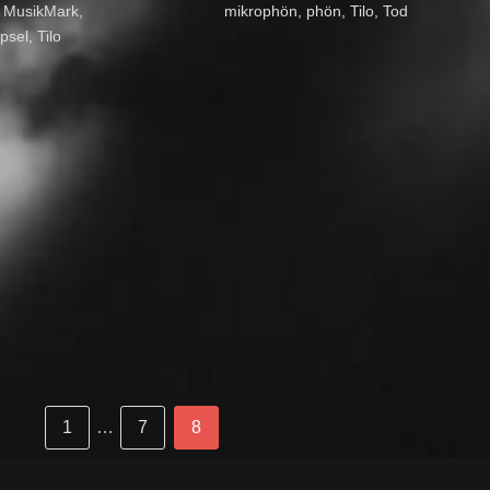
,
MusikMark
,
mikrophön
,
phön
,
Tilo
,
Tod
psel
,
Tilo
Page
Page
Page
1
…
7
8