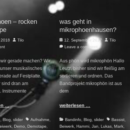
hoen – rocken
was geht in
pe
mikrophoenhausen?
Author
Posted
Author
 2018
Tilo
12. September 2017
Tilo
on
ent
Leave a comment
 wir gerade machen? Wir
Aus phön wird mikrophön Hallo
 unser musikalisches
Leutz, bisher sind wir fleißig am
rade auf Festplatte.
sortieren und ordnen. Das
r sind dran am
Bandprojekt mikrophön ist aus
 Instrumente
dem
en …
weiterlesen …
Tags
Categories
Tags
o
,
Blog
,
slider
Aufnahme
,
Bandinfo
,
Blog
,
slider
Bassist
,
eiwerk
,
Demo
,
Demotape
,
Beiwerk
,
Hammi
,
Jan
,
Lukas
,
Mark
,