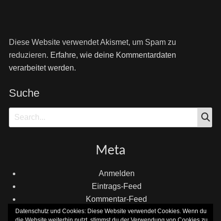
Diese Website verwendet Akismet, um Spam zu
reduzieren.
Erfahre, wie deine Kommentardaten
verarbeitet werden.
Suche
S
Search
for:
Meta
Anmelden
Eintrags-Feed
Kommentar-Feed
Datenschutz und Cookies: Diese Website verwendet Cookies. Wenn du
WordPress.org
die Website weiterhin nutzt, stimmst du der Verwendung von Cookies zu.