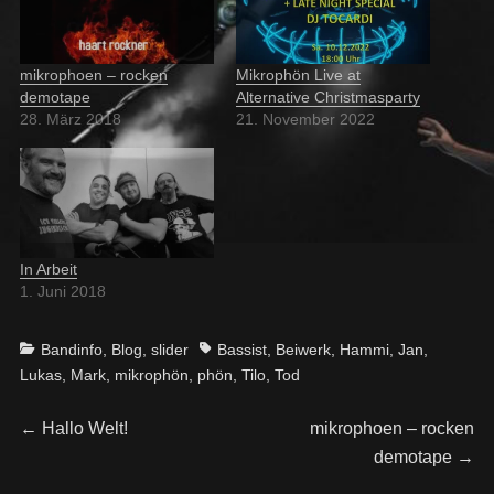
mikrophoen – rocken
Mikrophön Live at
demotape
Alternative Christmasparty
28. März 2018
21. November 2022
In Arbeit
1. Juni 2018
Categories
Tags
Bandinfo
,
Blog
,
slider
Bassist
,
Beiwerk
,
Hammi
,
Jan
,
Lukas
,
Mark
,
mikrophön
,
phön
,
Tilo
,
Tod
Beitragsnavigation
Previous
Next
←
Hallo Welt!
mikrophoen – rocken
post:
post:
demotape
→