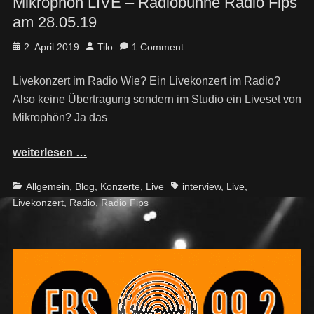
Mikrophön LIVE – Radiobühne Radio Fips
am 28.05.19
Posted
Author
2. April 2019
Tilo
1 Comment
on
Livekonzert im Radio Wie? Ein Livekonzert im Radio?
Also keine Übertragung sondern im Studio ein Liveset von
Mikrophön? Ja das
weiterlesen …
Categories
Tags
Allgemein
,
Blog
,
Konzerte
,
Live
interview
,
Live
,
Livekonzert
,
Radio
,
Radio Fips