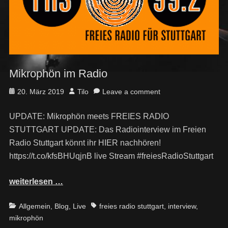
Mikrophön im Radio
Posted
Author
20. März 2019
Tilo
Leave a comment
on
UPDATE: Mikrophön meets FREIES RADIO
STUTTGART UPDATE: Das Radiointerview im Freien
Radio Stuttgart könnt ihr HIER nachhören!
https://t.co/kfsBHUqjnB live Stream #freiesRadioStuttgart
weiterlesen …
Categories
Tags
Allgemein
,
Blog
,
Live
freies radio stuttgart
,
interview
,
mikrophön