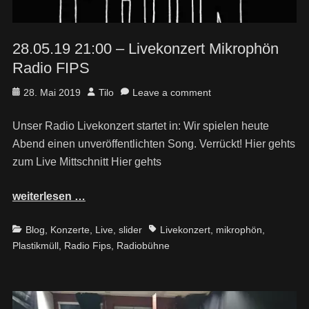
28.05.19 21:00 – Livekonzert Mikrophön
Radio FIPS
Posted
Author
28. Mai 2019
Tilo
Leave a comment
on
Unser Radio Livekonzert startet in: Wir spielen heute
Abend einen unveröffentlichten Song. Verrückt! Hier gehts
zum Live Mittschnitt Hier gehts
weiterlesen …
Categories
Tags
Blog
,
Konzerte
,
Live
,
slider
Livekonzert
,
mikrophön
,
Plastikmüll
,
Radio Fips
,
Radiobühne