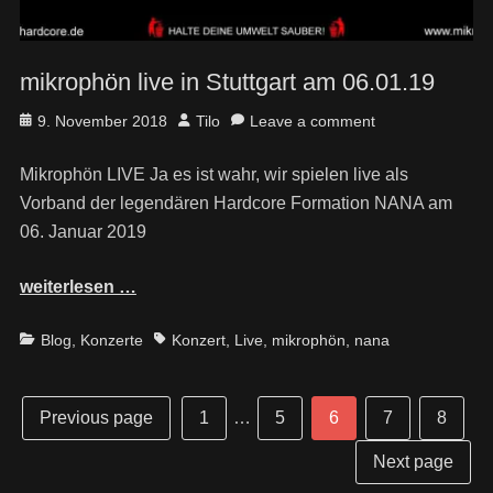
mikrophön live in Stuttgart am 06.01.19
Posted
Author
9. November 2018
Tilo
Leave a comment
on
Mikrophön LIVE Ja es ist wahr, wir spielen live als
Vorband der legendären Hardcore Formation NANA am
06. Januar 2019
weiterlesen …
Categories
Tags
Blog
,
Konzerte
Konzert
,
Live
,
mikrophön
,
nana
Post
Seitennummerierung
Page
Page
Page
Page
Page
Previous page
1
…
5
6
7
8
navigation
der
Next page