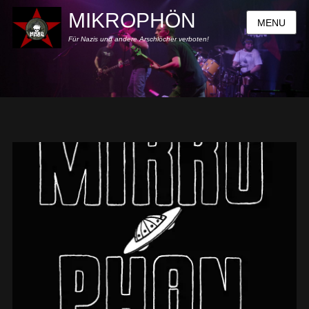
MIKROPHÖN
MENU
Für Nazis und andere Arschlöcher verboten!