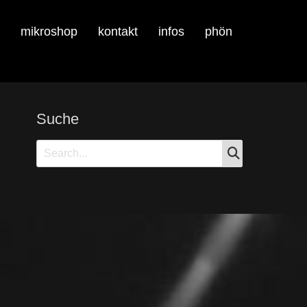
mikroshop
kontakt
infos
phön
Suche
SEARCH
Search
for: