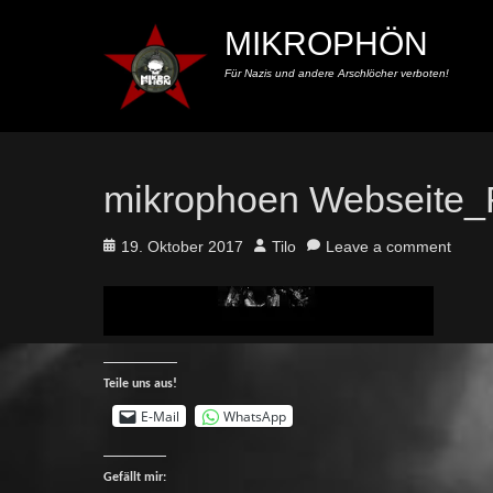
MIKROPHÖN
Für Nazis und andere Arschlöcher verboten!
mikrophoen Webseite
Posted
Author
19. Oktober 2017
Tilo
Leave a comment
on
Teile uns aus!
E-Mail
WhatsApp
Gefällt mir: