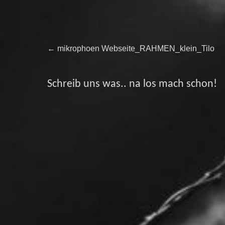
Beitragsnavigation
Previous
←
mikrophoen Webseite_RAHMEN_klein_Tilo
post:
Schreib uns was.. na los mach schon!