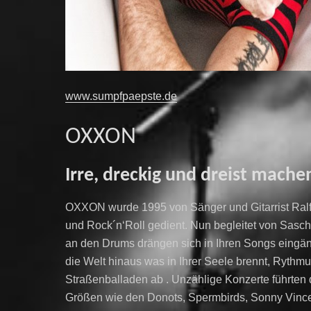
www.sumpfpaepste.de
OXXON
Irre, dreckig und dreist mache
OXXON wurde 1995 von Sänger und Gitarrist Ralf
und Rock´n‘Roll gedient. Nun begleitet von Sasc
an den Drums drängen sich in Ihren Songs eingän
die Welt hinaus was in Ihrer Seele brennt, Ryth
Straßenballaden ab . Unzählige Konzerte führten 
Größen wie den Donots, Spermbirds, Sonny Vincent