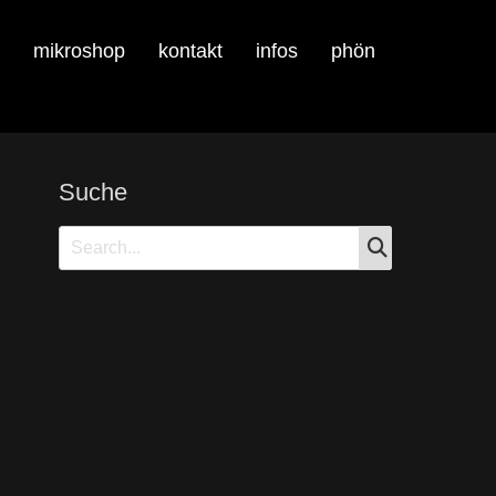
mikroshop
kontakt
infos
phön
Suche
SEARCH
Search
for: