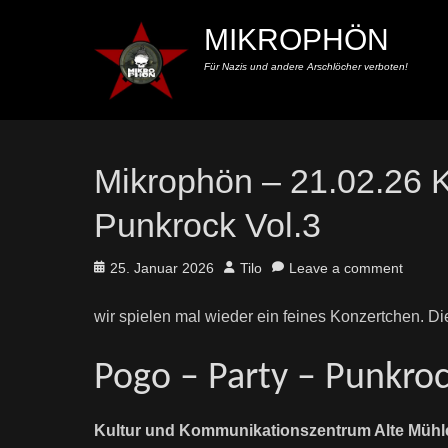
MIKROPHÖN
Für Nazis und andere Arschlöcher verboten!
Mikrophön – 21.02.26 K
Punkrock Vol.3
Posted
Author
25. Januar 2026
Tilo
Leave a comment
on
wir spielen mal wieder ein feines Konzertchen.
Pogo – Party – Punkroc
Kultur und Kommunikationszentrum Alte Mühl