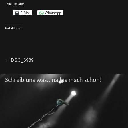
Teile uns aus!
E-Mail
WhatsApp
Gefällt mir:
Beitragsnavigation
Previous
←
DSC_3939
post:
Schreib uns was.. na los mach schon!