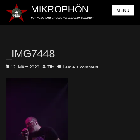
MIKROPHÖN
MENU
Für Nazis und andere Arschlöcher verboten!
_IMG7448
Posted
Author
12. März 2020
Tilo
Leave a comment
on