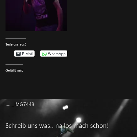
Teile uns aus!
E-Mail
WhatsApp
Gefällt mir:
Beitragsnavigation
Previous
←
_IMG7448
post:
Schreib uns was.. na los mach schon!