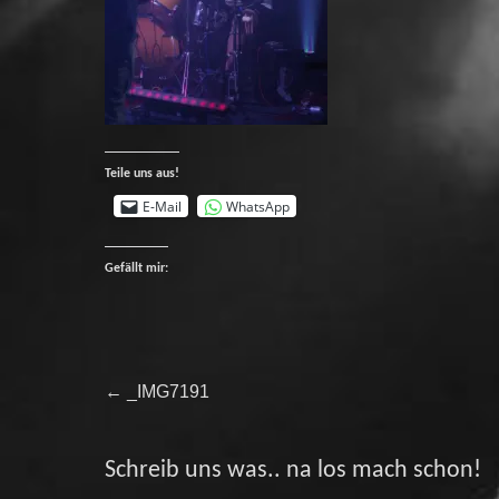
Teile uns aus!
E-Mail
WhatsApp
Gefällt mir:
Beitragsnavigation
Previous
←
_IMG7191
post:
Schreib uns was.. na los mach schon!