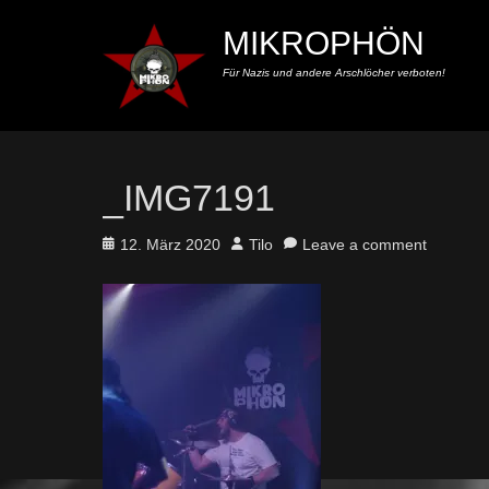
MIKROPHÖN
Für Nazis und andere Arschlöcher verboten!
_IMG7191
Posted
Author
12. März 2020
Tilo
Leave a comment
on