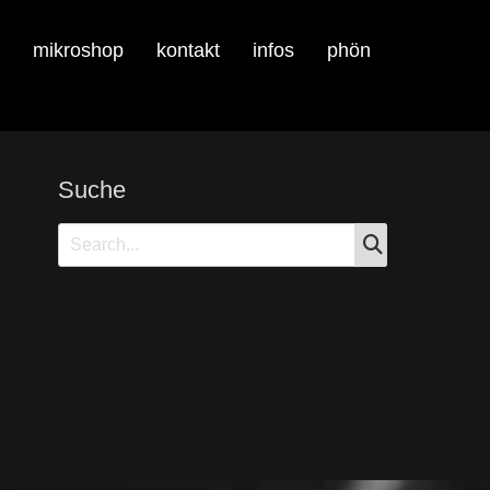
mikroshop
kontakt
infos
phön
Suche
SEARCH
Search
for: